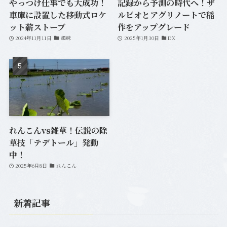
やっつけ仕事でも大成功！
記録から予測の時代へ！ザ
車庫に設置した移動式ロケ
ルビオとアグリノートで稲
ット薪ストーブ
作をアップグレード
2024年11月11日
趣味
2025年1月30日
DX
れんこんvs雑草！伝説の除
草技「テデトール」発動
中！
2025年6月8日
れんこん
新着記事