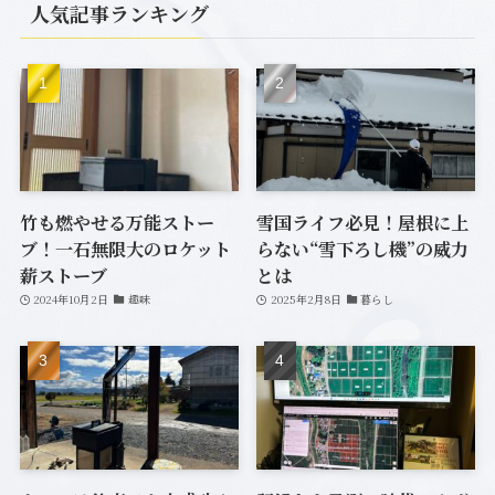
人気記事ランキング
(1)
(12)
(20)
(33)
(6)
(7)
竹も燃やせる万能ストー
雪国ライフ必見！屋根に上
ブ！一石無限大のロケット
らない“雪下ろし機”の威力
(2)
薪ストーブ
とは
2024年10月2日
趣味
2025年2月8日
暮らし