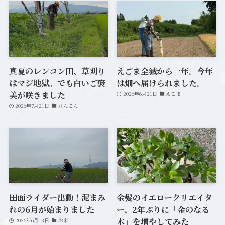
真夏のレンコン田、草刈り
えごま全滅から一年。今年
はマジ地獄。でも白いご褒
は畑へ届けられました。
美が咲きました
2026年6月21日
えごま
2026年7月21日
れんこん
田面ライダー出動！泥まみ
金髪のイエロークリエイタ
れの6月が始まりました
ー、2年ぶりに「金のなる
木」を増やしてみた
2026年6月13日
お米