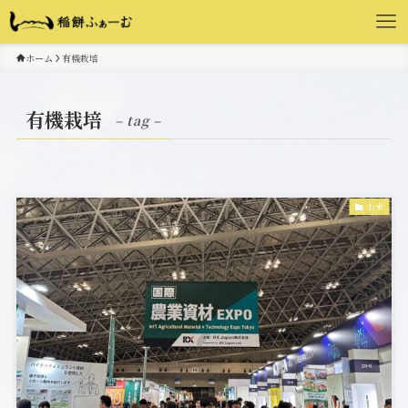
ホーム
有機栽培
有機栽培
– tag –
お米