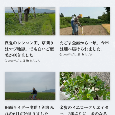
真夏のレンコン田、草刈り
えごま全滅から一年。今年
はマジ地獄。でも白いご褒
は畑へ届けられました。
美が咲きました
2026年6月21日
えごま
2026年7月21日
れんこん
田面ライダー出動！泥まみ
金髪のイエロークリエイタ
れの6月が始まりました
ー、2年ぶりに「金のなる