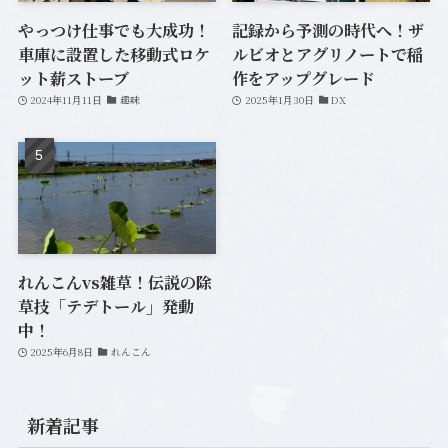
やっつけ仕事でも大成功！
記録から予測の時代へ！ザ
車庫に設置した移動式ロケ
ルビオとアグリノートで稲
ット薪ストーブ
作をアップグレード
2024年11月11日
趣味
2025年1月30日
DX
れんこんvs雑草！伝説の除
草技「テデトール」発動
中！
2025年6月8日
れんこん
新着記事