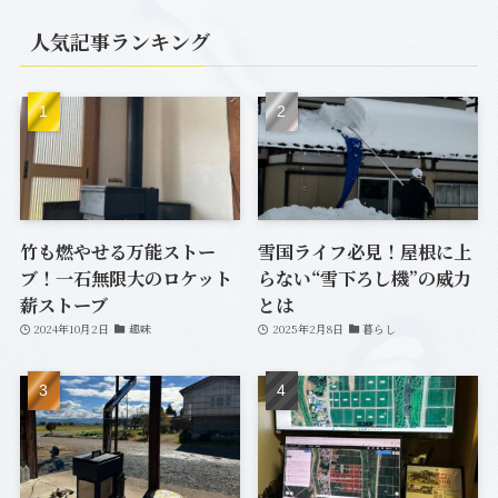
(7)
人気記事ランキング
(1)
(12)
(20)
(33)
(6)
(7)
竹も燃やせる万能ストー
雪国ライフ必見！屋根に上
ブ！一石無限大のロケット
らない“雪下ろし機”の威力
(2)
薪ストーブ
とは
2024年10月2日
趣味
2025年2月8日
暮らし