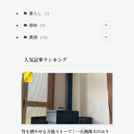
暮らし
(1)
趣味
(9)
(2)
農園
(76)
(2)
(7)
(1)
人気記事ランキング
(12)
(20)
(33)
(6)
(7)
(2)
竹も燃やせる万能ストーブ！一石無限大のロケ