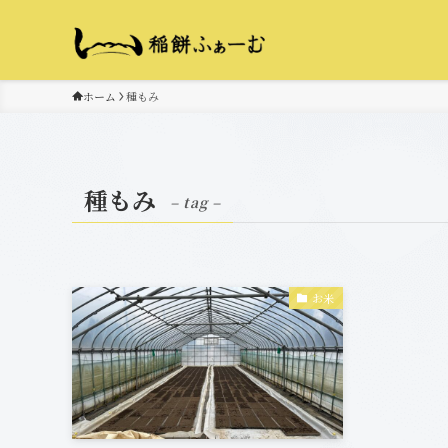
ホーム
種もみ
種もみ
– tag –
お米