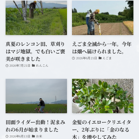
真夏のレンコン田、草刈り
えごま全滅から一年。今年
はマジ地獄。でも白いご褒
は畑へ届けられました。
美が咲きました
2026年6月21日
えごま
2026年7月21日
れんこん
田面ライダー出動！泥まみ
金髪のイエロークリエイタ
れの6月が始まりました
ー、2年ぶりに「金のなる
木」を増やしてみた
2026年6月13日
お米