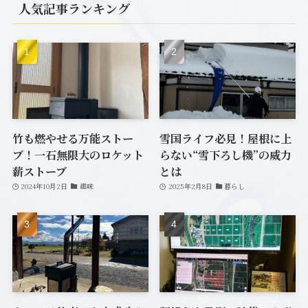
人気記事ランキング
(1)
(12)
(20)
(33)
(6)
(7)
竹も燃やせる万能ストー
雪国ライフ必見！屋根に上
ブ！一石無限大のロケット
らない“雪下ろし機”の威力
(2)
薪ストーブ
とは
2024年10月2日
趣味
2025年2月8日
暮らし