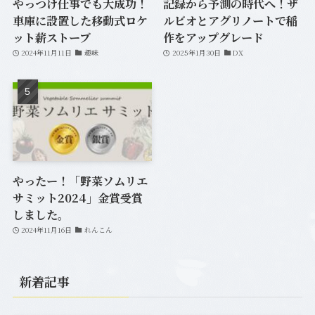
やっつけ仕事でも大成功！
記録から予測の時代へ！ザ
車庫に設置した移動式ロケ
ルビオとアグリノートで稲
ット薪ストーブ
作をアップグレード
2024年11月11日
趣味
2025年1月30日
DX
やったー！「野菜ソムリエ
サミット2024」金賞受賞
しました。
2024年11月16日
れんこん
新着記事