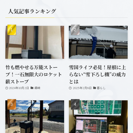
(7)
人気記事ランキング
(1)
(12)
(20)
(33)
(6)
(7)
竹も燃やせる万能ストー
雪国ライフ必見！屋根に上
ブ！一石無限大のロケット
らない“雪下ろし機”の威力
(2)
薪ストーブ
とは
2024年10月2日
趣味
2025年2月8日
暮らし