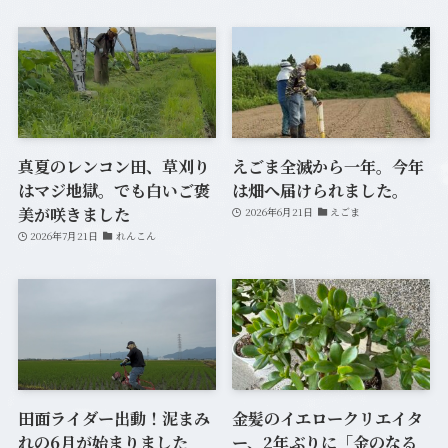
真夏のレンコン田、草刈り
えごま全滅から一年。今年
はマジ地獄。でも白いご褒
は畑へ届けられました。
美が咲きました
2026年6月21日
えごま
2026年7月21日
れんこん
田面ライダー出動！泥まみ
金髪のイエロークリエイタ
れの6月が始まりました
ー、2年ぶりに「金のなる