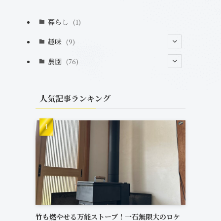
暮らし
(1)
趣味
(9)
(2)
農園
(76)
(2)
(7)
(1)
人気記事ランキング
(12)
(20)
(33)
(6)
(7)
(2)
竹も燃やせる万能ストーブ！一石無限大のロケ