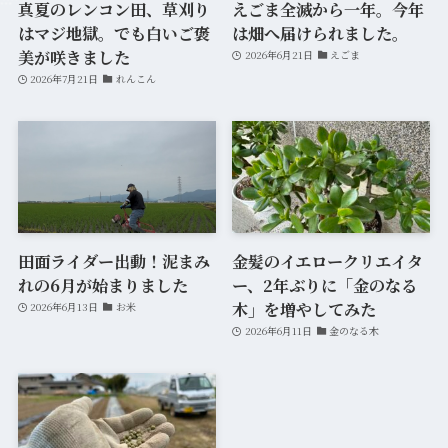
真夏のレンコン田、草刈り
えごま全滅から一年。今年
はマジ地獄。でも白いご褒
は畑へ届けられました。
美が咲きました
2026年6月21日
えごま
2026年7月21日
れんこん
田面ライダー出動！泥まみ
金髪のイエロークリエイタ
れの6月が始まりました
ー、2年ぶりに「金のなる
木」を増やしてみた
2026年6月13日
お米
2026年6月11日
金のなる木