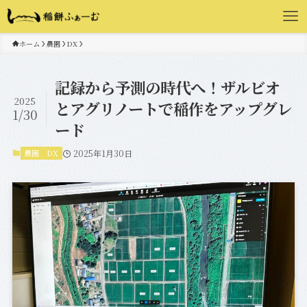
ホーム
農園
DX
記録から予測の時代へ！ザルビオ
2025
とアグリノートで稲作をアップグレ
1/30
ード
農園
DX
2025年1月30日