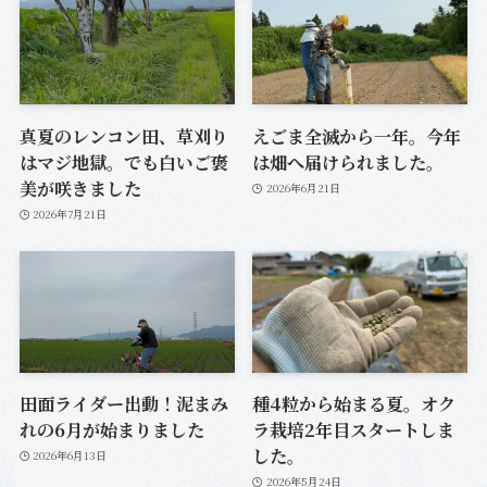
真夏のレンコン田、草刈り
えごま全滅から一年。今年
はマジ地獄。でも白いご褒
は畑へ届けられました。
美が咲きました
2026年6月21日
2026年7月21日
田面ライダー出動！泥まみ
種4粒から始まる夏。オク
れの6月が始まりました
ラ栽培2年目スタートしま
した。
2026年6月13日
2026年5月24日