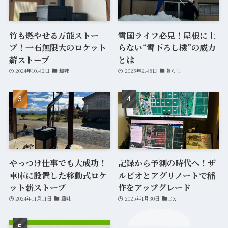
(6)
(7)
竹も燃やせる万能ストー
雪国ライフ必見！屋根に上
ブ！一石無限大のロケット
らない“雪下ろし機”の威力
(2)
薪ストーブ
とは
2024年10月2日
趣味
2025年2月8日
暮らし
やっつけ仕事でも大成功！
記録から予測の時代へ！ザ
車庫に設置した移動式ロケ
ルビオとアグリノートで稲
ット薪ストーブ
作をアップグレード
2024年11月11日
趣味
2025年1月30日
DX