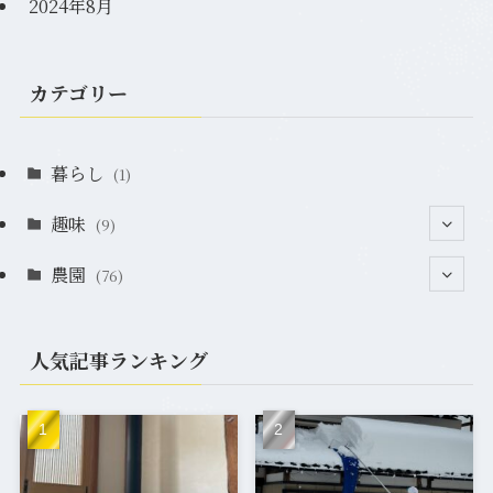
2024年8月
カテゴリー
暮らし
(1)
趣味
(9)
農園
(2)
(76)
(2)
(7)
人気記事ランキング
(1)
(12)
(20)
(33)