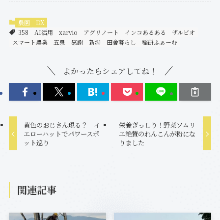
農園
DX
358
AI活用
xarvio
アグリノート
インコあるある
ザルビオ
スマート農業
五泉
感謝
新潟
田舎暮らし
稲餅ふぁーむ
よかったらシェアしてね！
黄色のおじさん現る？ イ
栄養ぎっしり！野菜ソムリ
エローハットでパワースポ
エ絶賛のれんこんが粉にな
ット巡り
りました
関連記事