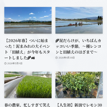
【2026年春】ついに始ま
🌾泥だらけが、いちばんカ
った！泥まみれの大イベン
ッコいい季節。〜種レンコ
ト「田植え」が今年もスタ
ンと田植えのはざまで〜
ートしました🌾🚜
2026年4月30日
2026年5月9日
春の農家、忙しすぎて笑え
【人生初】新潟でレモン30