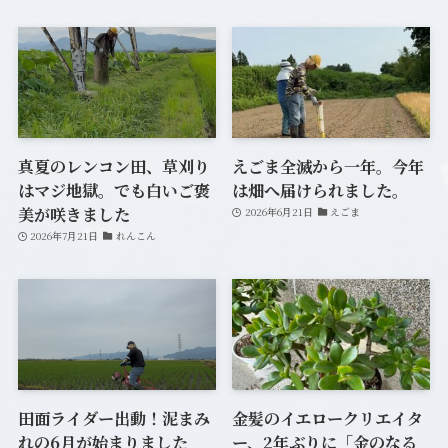
真夏のレンコン田、草刈り
えごま全滅から一年。今年
はマジ地獄。でも白いご褒
は畑へ届けられました。
美が咲きました
2026年6月21日
えごま
2026年7月21日
れんこん
田面ライダー出動！泥まみ
金髪のイエロークリエイタ
れの6月が始まりました
ー、2年ぶりに「金のなる