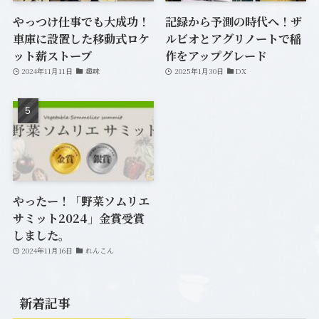
やっつけ仕事でも大成功！
記録から予測の時代へ！ザ
車庫に設置した移動式ロケ
ルビオとアグリノートで稲
ット薪ストーブ
作をアップグレード
2024年11月11日
趣味
2025年1月30日
DX
やったー！「野菜ソムリエ
サミット2024」金賞受賞
しました。
2024年11月16日
れんこん
新着記事