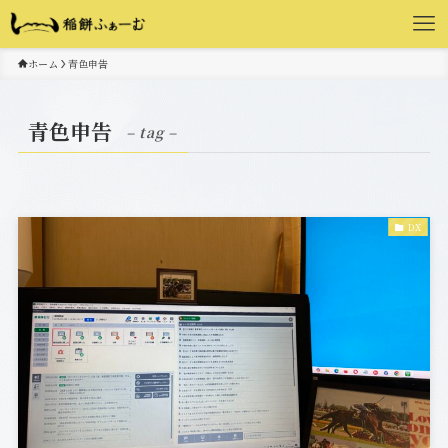
ホーム
青色申告
青色申告
– tag –
DX