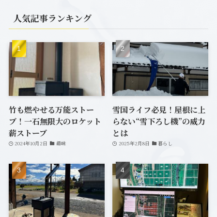
(7)
人気記事ランキング
(1)
(12)
(20)
(33)
(6)
(7)
竹も燃やせる万能ストー
雪国ライフ必見！屋根に上
ブ！一石無限大のロケット
らない“雪下ろし機”の威力
(2)
薪ストーブ
とは
2024年10月2日
趣味
2025年2月8日
暮らし