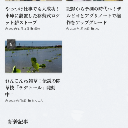
やっつけ仕事でも大成功！
記録から予測の時代へ！ザ
車庫に設置した移動式ロケ
ルビオとアグリノートで稲
ット薪ストーブ
作をアップグレード
2024年11月11日
趣味
2025年1月30日
DX
れんこんvs雑草！伝説の除
草技「テデトール」発動
中！
2025年6月8日
れんこん
新着記事