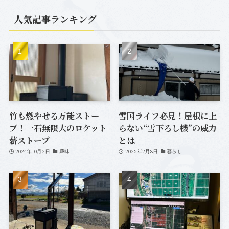
(7)
人気記事ランキング
(1)
(12)
(20)
(33)
(6)
(7)
竹も燃やせる万能ストー
雪国ライフ必見！屋根に上
ブ！一石無限大のロケット
らない“雪下ろし機”の威力
(2)
薪ストーブ
とは
2024年10月2日
趣味
2025年2月8日
暮らし