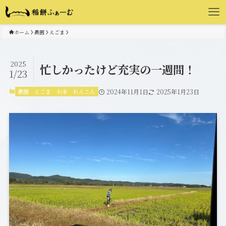
ホーム
農園
えごま
2025
忙しかったけど充実の一週間！
1/23
農園
えごま
お米
れんこん
2024年11月1日
2025年1月23日