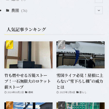
農園
(2)
(76)
(2)
(7)
人気記事ランキング
(1)
(12)
(20)
(33)
(6)
(7)
竹も燃やせる万能ストー
雪国ライフ必見！屋根に上
ブ！一石無限大のロケット
らない“雪下ろし機”の威力
(2)
薪ストーブ
とは
2024年10月2日
趣味
2025年2月8日
暮らし