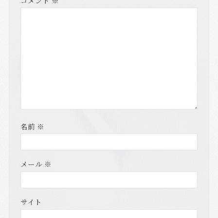
コメント
※
名前
※
メール
※
サイト