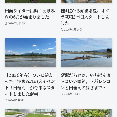
田面ライダー出動！泥まみ
種4粒から始まる夏。オク
れの6月が始まりました
ラ栽培2年目スタートしま
した。
2026年6月13日
2026年5月24日
【2026年春】ついに始ま
🌾泥だらけが、いちばんカ
った！泥まみれの大イベン
ッコいい季節。〜種レンコ
ト「田植え」が今年もスタ
ンと田植えのはざまで〜
ートしました🌾🚜
2026年4月30日
2026年5月9日