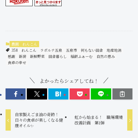
農園
れんこん
358
れんこん
ラポルテ五泉
五泉市
何もない田舎
地産地消
感謝
新潟
新鮮野菜
田舎暮らし
稲餅ふぁーむ
自然の恵み
食卓の幸せ
よかったらシェアしてね！
自家製えごま油の奇跡！
虹から始まる！ 職場環境
日々の食卓が楽しくなる健
改善計画 第1弾
康オイル✨