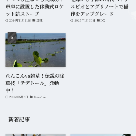
車庫に設置した移動式ロケ
ルビオとアグリノートで稲
ット薪ストーブ
作をアップグレード
2024年11月11日
趣味
2025年1月30日
DX
れんこんvs雑草！伝説の除
草技「テデトール」発動
中！
2025年6月8日
れんこん
新着記事