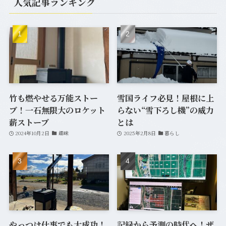
人気記事ランキング
(1)
(12)
(20)
(33)
(6)
(7)
竹も燃やせる万能ストー
雪国ライフ必見！屋根に上
ブ！一石無限大のロケット
らない“雪下ろし機”の威力
(2)
薪ストーブ
とは
2024年10月2日
趣味
2025年2月8日
暮らし
やっつけ仕事でも大成功！
記録から予測の時代へ！ザ