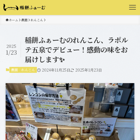
ホーム
農園
れんこん
稲餅ふぁーむのれんこん、ラポル
2025
テ五泉でデビュー！感動の味をお
1/23
届けします✨
農園
れんこん
2024年11月25日
2025年1月23日