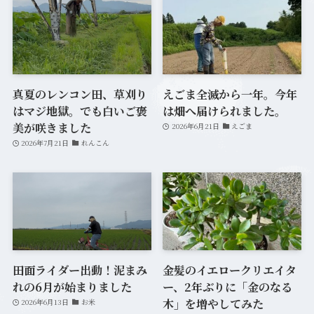
真夏のレンコン田、草刈り
えごま全滅から一年。今年
はマジ地獄。でも白いご褒
は畑へ届けられました。
美が咲きました
2026年6月21日
えごま
2026年7月21日
れんこん
田面ライダー出動！泥まみ
金髪のイエロークリエイタ
れの6月が始まりました
ー、2年ぶりに「金のなる
木」を増やしてみた
2026年6月13日
お米